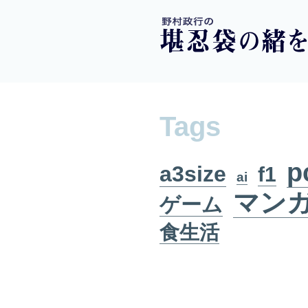
Tags
p
a3size
f1
ai
マン
ゲーム
食生活