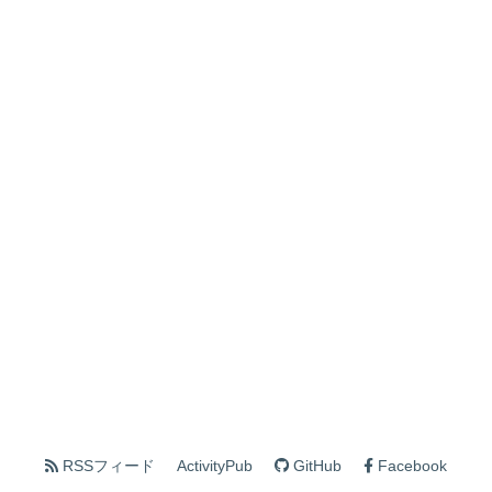
RSSフィード
ActivityPub
GitHub
Facebook